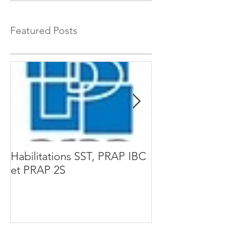
Featured Posts
Habilitations SST, PRAP IBC
Acteur Prévent
et PRAP 2S
Risques liés à l'
Physique - PR