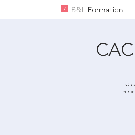
B&L
Formation
/
CACE
Obte
engins