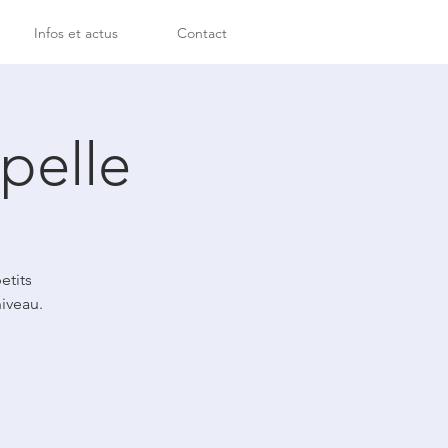
Infos et actus
Contact
pelle
etits
niveau.