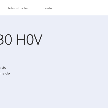
Infos et actus
Contact
 B0 H0V
s de
ons de