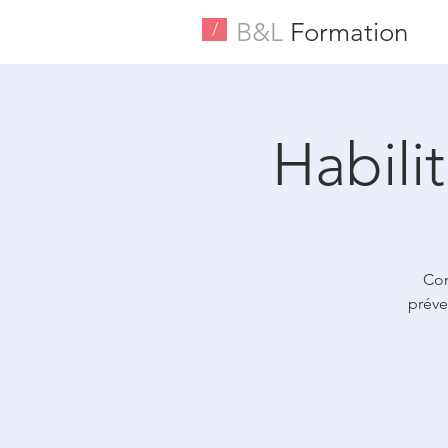
B&L
Formation
/
Habili
Con
préve