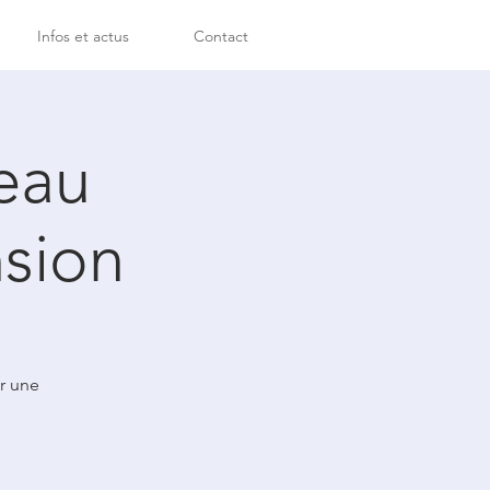
Infos et actus
Contact
seau
nsion
r une