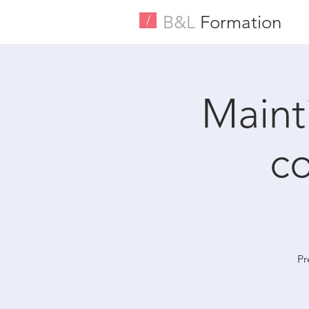
B&L
Formation
/
Maint
c
Pr