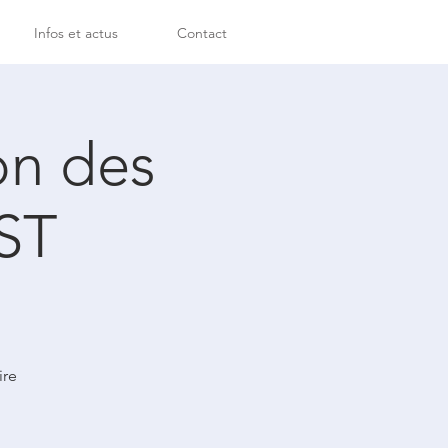
Infos et actus
Contact
on des
ST
ire