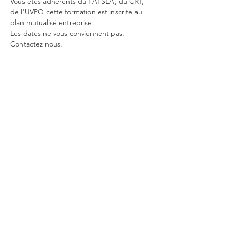
Vous êtes adhérents du FAFSEA, du CRT, 
de l'UVPO cette formation est inscrite au 
plan mutualisé entreprise.
Les dates ne vous conviennent pas. 
Contactez nous.
Toutes nos formations sont réalisables en 
entreprise.
Partager cet événement
© 2023 par BL Formation
Condition générale de vente