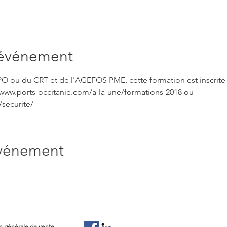
'événement
O ou du CRT et de l'AGEFOS PME, cette formation est inscrite a
//www.ports-occitanie.com/a-la-une/formations-2018 ou 
/securite/
événement
n générale de vente