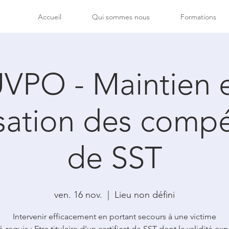
Accueil
Qui sommes nous
Formations
VPO - Maintien 
isation des comp
de SST
ven. 16 nov.
  |  
Lieu non défini
Intervenir efficacement en portant secours à une victime
é-requis : Etre titulaire d'un certificat de SST dont la validité exp