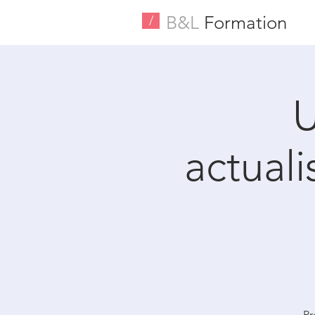
B&L
Formation
/
U
actual
Pr