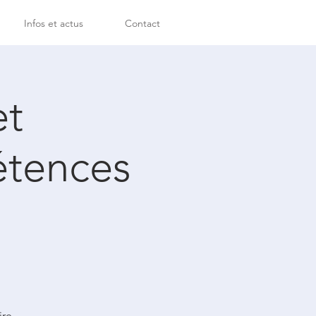
Infos et actus
Contact
et
étences
ire