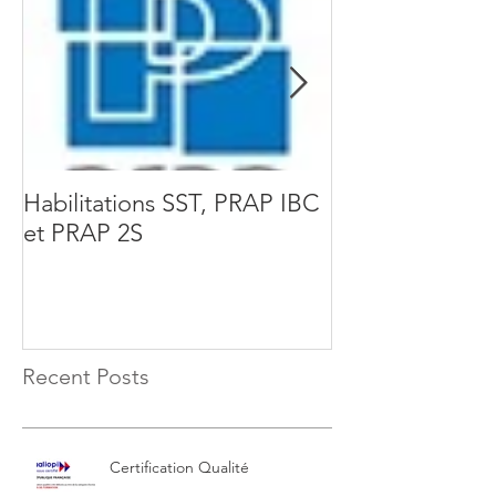
Habilitations SST, PRAP IBC
Acteur Prévent
et PRAP 2S
Risques liés à l'
Physique - PR
Recent Posts
Certification Qualité